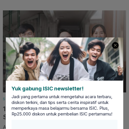
Yuk gabung ISIC newsletter!
Jadi yang pertama untuk mengetahui acara terbaru,
STUDENT LIFESTYLE
diskon terkini, dan tips serta cerita inspiratif untuk
10 Ide Kerja Sampingan untuk Pelajar
memperkaya masa belajarmu bersama ISIC. Plus,
Rp25.000 diskon untuk pembelian ISIC pertamamu!
SMA, Bisa Dicoba!
Apa saja ide kerja sampingan untuk pelajar SMA yang