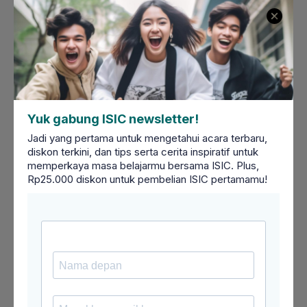
FAQ
Apa yang dimaksud dengan mind refreshing?
Mind refreshing dapat mengacu pada perpaduan
aktivitas yang berhubungan dengan alam dan hal
yang memicu aliran darah sehingga dapat
Yuk gabung ISIC newsletter!
menyegarkan pikiran dan meredakan stres.
Bagaimana cara untuk menyegarkan pikiran?
Jadi yang pertama untuk mengetahui acara terbaru,
Kamu bisa melakukan banyak hal, seperti liburan,
diskon terkini, dan tips serta cerita inspiratif untuk
memperkaya masa belajarmu bersama ISIC. Plus,
berjalan-jalan, hingga mendengarkan musik.
Rp25.000 diskon untuk pembelian ISIC pertamamu!
Apa saja aktivitas
mind refreshing
yang tidak
mengeluarkan biaya?
Jika mencari aktivitas untuk menyegarkan pikiran
tanpa mengeluarkan biaya, kamu bisa mendengar
musik, mencari pekerjaan lepas, membaca buku
yang sudah dimiliki,
jogging
, dan masih banyak
lainnya.
Refreshing untuk apa?
Refreshing adalah kegiatan untuk menyegarkan