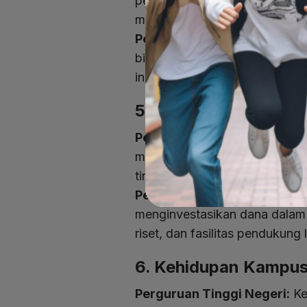
pengetahuan. Mereka juga ser
masyarakat.
Perguruan Tinggi Swasta:
Be
bisnis, teknologi, atau seni
inovatif.
5. Fasilitas dan Infra
Perguruan Tinggi Negeri:
Beb
memiliki dana dan dukungan pe
tinggi negeri.
Perguruan Tinggi Swasta:
Pe
menginvestasikan dana dalam f
riset, dan fasilitas pendukung 
6. Kehidupan Kampu
Perguruan Tinggi Negeri:
Ke