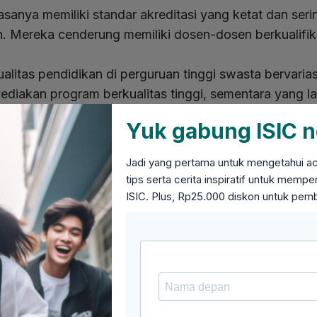
sanya memiliki standar akreditasi yang ketat dan serin
. Mereka cenderung memiliki dosen-dosen berkualifikas
alitas pendidikan di perguruan tinggi swasta bervarias
ediakan program berkualitas tinggi, sementara yang l
Yuk gabung ISIC n
 Baru
Jadi yang pertama untuk mengetahui acar
ses seleksi di perguruan tinggi negeri sering kali kom
tips serta cerita inspiratif untuk mem
universitas tertentu. Kapasitas penerimaan mahasiswa s
ISIC. Plus, Rp25.000 diskon untuk pem
eberapa perguruan tinggi swasta memiliki seleksi yang 
ngkin memiliki kriteria masuk yang lebih terbuka.
ulan Akademik
nyak perguruan tinggi negeri memiliki fokus pada pen