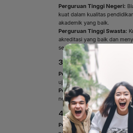
Perguruan Tinggi Negeri:
Bia
kuat dalam kualitas pendidikan
akademik yang baik.
Perguruan Tinggi Swasta:
Ku
akreditasi yang baik dan meny
secara luas.
3. Seleksi Mahasiswa
Perguruan Tinggi Negeri:
Pro
ujian nasional atau tes masuk 
Perguruan Tinggi Swasta:
B
negeri, sementara yang lain mu
4. Fokus dan Keungg
Perguruan Tinggi Negeri:
Ba