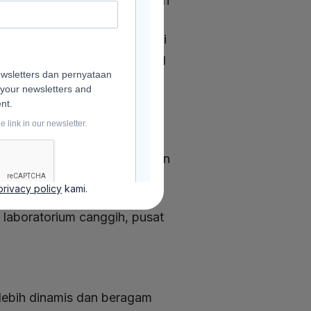
 berorientasi pada pelayanan
alam bidang tertentu seperti
rogram-program akademik yang
sangat baik, terutama jika
dapat berbeda antar perguruan
privacy policy
kami.
lebih besar untuk
 laboratorium canggih, pusat
 lebih dinamis dan beragam