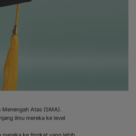
ah Menengah Atas (SMA).
njang ilmu mereka ke level
n mereka ke tingkat yang lebih