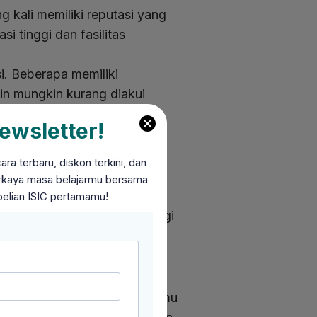
g kali memiliki reputasi yang
i tinggi dan fasilitas
i. Beberapa memiliki
ain mungkin kurang diakui
ewsletter!
a terbaru, diskon terkini, dan
petitif dan berdasarkan hasil
perkaya masa belajarmu bersama
eringkali terbatas.
belian ISIC pertamamu!
ketat seperti perguruan tinggi
elitian dan pengembangan ilmu