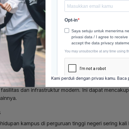
ing memiliki program-program yang lebih beragam dan
berapa perguruan tinggi swasta memiliki keunggulan d
. Mereka cenderung lebih fleksibel dalam merancang p
struktur
erapa perguruan tinggi negeri memiliki fasilitas yang 
merintah yang kuat. Namun, tingkat variasi fasilitas 
Kami perduli dengan privasi kamu. Baca
rguruan tinggi swasta seringkali memiliki kemampuan 
asilitas dan infrastruktur modern. Ini dapat mencakup
lainnya.
s
hidupan kampus di perguruan tinggi negeri sering kali