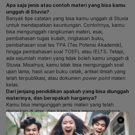
Apa saja jenis atau contoh materi yang bisa kamu
unggah di Stuvia?
Banyak tipe catatan yang bisa kamu unggah di Stuvia
untuk mendapatkan keuntungan. Contohnya, kamu
bisa mengunggah rangkuman materi, esai,
pembahasan tugas kuliah, ringkasan buku,
pembahasan soal tes TPA (Tes Potensi Akademik),
hingga pembahasan soal TOEFL atau IELTS. Tetapi,
ada sejumlah materi yang tidak boleh kamu unggah di
Stuvia. Misalnya, kamu tidak bisa mengunggah soal
ujian lama, hasil
scan
buku cetak, artikel ilmiah yang
telah terpublikasi, atau dokumen
power point
materi
kelas.
Dari jenjang pendidikan apakah yang bisa diunggah
materinya, dan berapakah harganya?
Kamu bisa mengunggah jenis materi yang telah
dijelaskan di atas, dan kamu bisa mengunggahnya
untuk jenjang pendidikan apa pun. Baik itu materi
untuk Sekolah Dasar (SD), Sekolah Menengah
Pertama (SMP), Sekolah Menengah Atas (SMA),