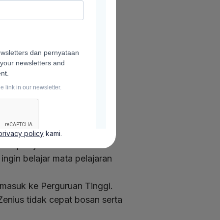
privacy policy
kami.
ara pelajar baik dari SD
ingin belajar mata pelajaran
 masuk ke Perguruan Tinggi.
Zenius tidak cepat bosan serta