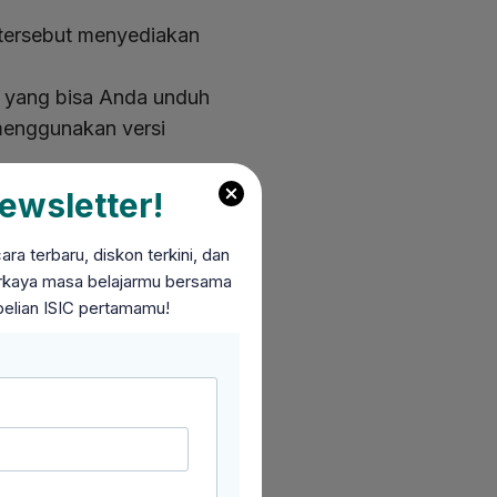
 tersebut menyediakan
n yang bisa Anda unduh
menggunakan versi
cukup mengeluarkan uang
ewsletter!
ang ada.
a terbaru, diskon terkini, dan
perkaya masa belajarmu bersama
belian ISIC pertamamu!