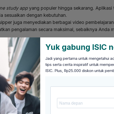
ine study app
yang populer hingga sekarang. Aplikasi
da sesuaikan dengan kebutuhan.
Quipper juga menyediakan berbagai video pembelajara
tkan pengalaman secara maksimal, sebaiknya Anda 
nawarkan biaya berlangganan yang terjangkau. Anda 
Yuk gabung ISIC n
 dan sudah bisa mendapatkan berbagai fitur belajar y
Jadi yang pertama untuk mengetahui acar
tips serta cerita inspiratif untuk mem
ISIC. Plus, Rp25.000 diskon untuk pem