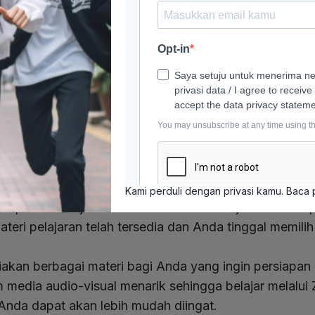
Kami perduli dengan privasi kamu. Baca
 Aplikasi belajar seru ini sudah lama menjadi andalan p
ri pelajaran telah tersedia dan Anda tinggal memilih 
diakan berbagai materi bagi Anda yang ingin persiapan
media audio-visual menarik sehingga belajar melalui 
 Anda dapat akan lebih mudah diingat.