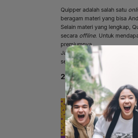
Quipper adalah salah satu
onl
beragam materi yang bisa An
Selain materi yang lengkap, 
secara
offline
. Untuk mendapa
premiumnya.
Jangan khawatir, Quipper me
sekitar Rp90.000,00 per bulan
2. Zenius