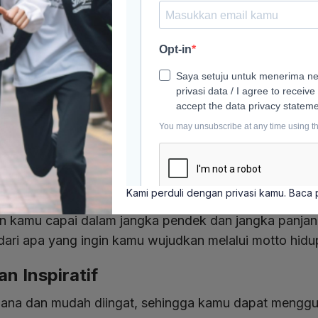
elajar, berolahraga, atau mengembangkan keterampilan
anfaat Mengikuti Program Pertukaran Mahasiswa Me
ah Menemukan Motto Hidup 
ah yang bisa kamu lakukan untuk menemukan motto hi
kan motto hidup yang tepat adalah dengan merenung 
Kami perduli dengan privasi kamu. Baca
 yang paling penting bagimu dalam hidup.
gin kamu capai dalam jangka pendek dan jangka panjan
dari apa yang ingin kamu wujudkan melalui motto hidu
an Inspiratif
hana dan mudah diingat, sehingga kamu dapat mengg