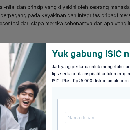
i-nilai dan prinsip yang diyakini oleh seorang mahasi
erpegang pada keyakinan dan integritas pribadi mer
resentasi dari siapa mereka sebenarnya dan apa yang 
ngkan Pikiran
Yuk gabung ISIC n
li penuh dengan tekanan akademik, sosial, dan pribad
 sebagai mantra yang membantu meredakan pikiran ya
Jadi yang pertama untuk mengetahui acar
lang motto hidup secara mental dapat membantu maha
tips serta cerita inspiratif untuk mem
ISIC. Plus, Rp25.000 diskon untuk pem
ah Kebiasaan
dalam membantu mahasiswa mengubah kebiasaan buru
iswa memiliki motto "Konsisten dalam Pengembangan D