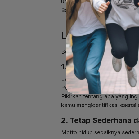
untuk lebih konsisten dalam b
Baca juga:
Pengalaman dan M
Langkah-langk
Berikut adalah langkah-langk
1. Refleksi Pribadi
Langkah pertama dalam menemu
Pertimbangkan nilai-nilai apa
Pikirkan tentang apa yang in
kamu mengidentifikasi esensi 
2. Tetap Sederhana d
Motto hidup sebaiknya seder