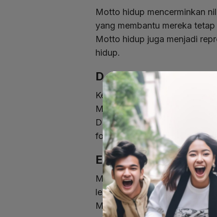
Motto hidup mencerminkan nila
yang membantu mereka tetap b
Motto hidup juga menjadi rep
hidup.
D. Membantu Menena
Kehidupan mahasiswa sering ka
Motto hidup dapat berfungsi
Dalam saat-saat sulit, mengu
fokus.
E. Membantu Mengub
Motto hidup dapat berperan 
lebih baik.
Misalnya, jika seorang mahas