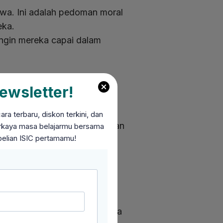
swa. Ini adalah pedoman moral
eka.
ingin mereka capai dalam
ewsletter!
i.
ng gelisah dan cemas.
a terbaru, diskon terkini, dan
siswa merasa lebih tenang dan
perkaya masa belajarmu bersama
belian ISIC pertamamu!
k menjadi kebiasaan yang
iri," itu dapat mendorongnya