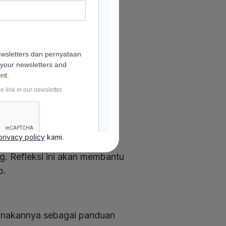
 baru.
rdeka
yang Tepat
dup yang sesuai:
tentang dirimu sendiri.
privacy policy
kami.
g. Refleksi ini akan membantu
p.
unakannya sebagai panduan