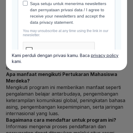
Apa itu Pertukaran Mahasiswa Merdeka?
Pertukaran Mahasiswa Merdeka adalah program
inisiatif pemerintah Indonesia yang memberikan
peluang kepada mahasiswa untuk mengikuti program
pertukaran ke luar negeri dan mengembangkan
keterampilan antar budaya serta pengetahuan
akademis di universitas-universitas terkemuka.
Siapa yang dapat mengikuti program ini?
Program ini terbuka bagi mahasiswa dari perguruan
Kami perduli dengan privasi kamu. Baca
privacy policy
tinggi di Indonesia yang memenuhi persyaratan yang
kami.
ditetapkan oleh pemerintah.
Apa manfaat mengikuti Pertukaran Mahasiswa
Merdeka?
Mengikuti program ini memberikan manfaat seperti
pengalaman belajar antarbudaya, pengembangan
keterampilan komunikasi global, peningkatan bahasa
asing, pengembangan kepemimpinan, serta jaringan
internasional yang luas.
Bagaimana cara mendaftar untuk program ini?
Informasi mengenai proses pendaftaran dan
persyaratan dapat ditemukan melalui situs resmi