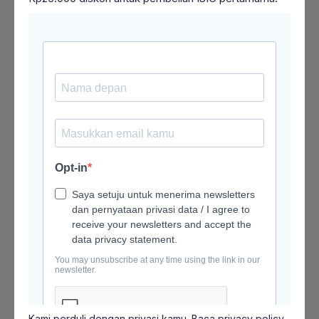
belajar dan bertanding, diselenggarakan oleh
platform pendidikan Ruangguru.
Bagaimana cara menerapkan tips belajar dari
peserta Clash of Champions?
Kamu bisa fokus mencatat poin penting, memahami
materi secara mendalam, belajar teratur dan
struktural, konsisten dalam belajar, serta aktif
berdiskusi.
Mengapa penting untuk mencatat poin-poin kunci
saat belajar?
Mencatat poin-poin kunci membantu kamu fokus
pada materi penting dan mempermudah
proses
review
setelah kelas.
Apa manfaat belajar secara teratur dan
konsisten?
Belajar secara teratur dan konsisten membantu
meningkatkan pemahaman dan mengurangi stres
menjelang ujian.
Kami perduli dengan privasi kamu. Baca
privacy policy