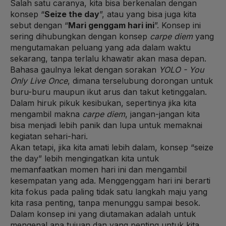
Salah satu caranya, kita bisa berkenalan dengan
konsep “
Seize the day
”, atau yang bisa juga kita
sebut dengan “
Mari genggam hari ini
”. Konsep ini
sering dihubungkan dengan konsep
carpe diem
yang
mengutamakan peluang yang ada dalam waktu
sekarang, tanpa terlalu khawatir akan masa depan.
Bahasa gaulnya lekat dengan sorakan
YOLO - You
Only Live Once
, dimana terselubung dorongan untuk
buru-buru maupun ikut arus dan takut ketinggalan.
Dalam hiruk pikuk kesibukan, sepertinya jika kita
mengambil makna
carpe diem
, jangan-jangan kita
bisa menjadi lebih panik dan lupa untuk memaknai
kegiatan sehari-hari.
Akan tetapi, jika kita amati lebih dalam, konsep “seize
the day” lebih mengingatkan kita untuk
memanfaatkan momen hari ini dan mengambil
kesempatan yang ada. Menggenggam hari ini berarti
kita fokus pada paling tidak satu langkah maju yang
kita rasa penting, tanpa menunggu sampai besok.
Dalam konsep ini yang diutamakan adalah untuk
mengenal apa tujuan dan yang penting untuk kita,