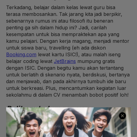
Terkadang, belajar dalam kelas lewat guru bisa
terasa membosankan. Tak jarang kita jadi berpikir,
sebenarnya rumus ini atau filosofi itu beneran
penting ga sih dalam hidup ini? Jadi, carilah
kesempatan untuk bisa mempraktekan apa yang
kamu pelajari. Dengan kerja magang, menjadi mentor
untuk siswa baru, travelling (eh ada diskon
Booking.com
lewat kartu ISIC!), atau malah iseng
belajar coding lewat
JetBrains
mumpung gratis
dengan ISIC. Dengan begitu kamu akan tertantang
untuk berlatih di skenario nyata, berdiskusi, bertanya
dan menjawab, dan pada akhirnya tumbuh ide baru
untuk berkreasi. Plus, mencantumkan kegiatan luar
sekolahmu di dalam CV menambah bobot positif loh!
Pelihara hubungan yang
bermakna
Membangun hubungan baik dengan berbagai
kalangan bisa membuka berbagai macam pintu. Baik