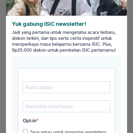
itu pintu kesempatan akademis, personal, dan
profesional. Siapa sangka kakak kelas
merekomendasikanmu untuk posisi internship di
Yuk gabung ISIC newsletter!
start-up, atau profesormu membuka jalan beasiswa
untukmu, atau teman grup hikingmu akan jadi
Jadi yang pertama untuk mengetahui acara terbaru,
klienmu. Peliharalah hubungan yang terbuka, apa
diskon terkini, dan tips serta cerita inspiratif untuk
memperkaya masa belajarmu bersama ISIC. Plus,
adanya, dan tidak takut bertanya tanpa harus
Rp25.000 diskon untuk pembelian ISIC pertamamu!
berpura-pura.
Utamakan diri & kesehatanmu
Selalu ingat untuk merawat dan menjaga dirimu baik
secara fisik maupun mental. Nilai yang tinggi maupun
kerja non-stop, tidak bisa kamu nikmati hasilnya
kalau dalam keadaan sakit ataupun terlalu stress.
Olahraga ringan, tarik napas dalam sambil dengar
musik, meditasi atau journaling, apapun yang bekerja
untukmu. Jika terasa terlalu berat, coba cari bantuan
dari sekitarmu ya!