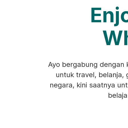
Enj
Wh
Ayo bergabung dengan ko
untuk travel, belanja,
negara, kini saatnya u
belaj