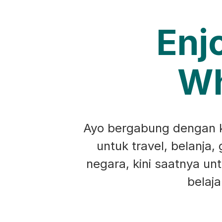
Enj
Wh
Ayo bergabung dengan ko
untuk travel, belanja,
negara, kini saatnya u
belaj