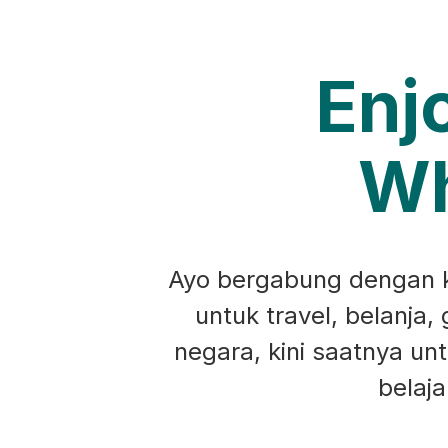
Enj
Wh
Ayo bergabung dengan ko
untuk travel, belanja,
negara, kini saatnya u
belaj