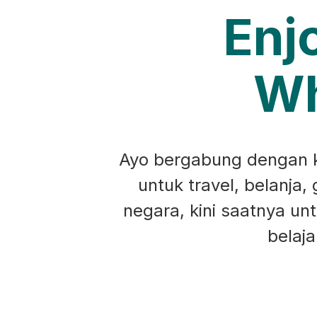
Enj
Wh
Ayo bergabung dengan ko
untuk travel, belanja,
negara, kini saatnya u
belaj