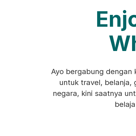
Enj
Wh
Ayo bergabung dengan ko
untuk travel, belanja,
negara, kini saatnya u
belaj