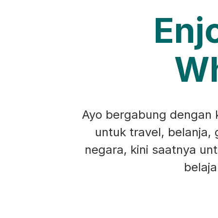
Enj
Wh
Ayo bergabung dengan ko
untuk travel, belanja,
negara, kini saatnya u
belaj