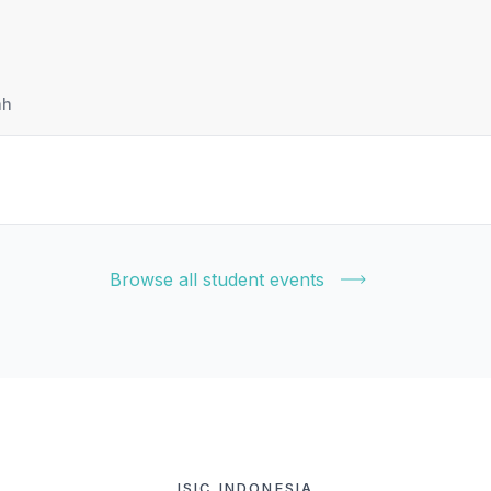
ah
Browse all student events
ISIC INDONESIA