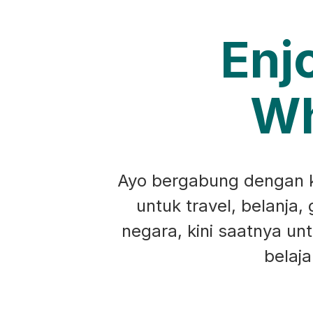
Enj
Wh
Ayo bergabung dengan ko
untuk travel, belanja,
negara, kini saatnya u
belaj