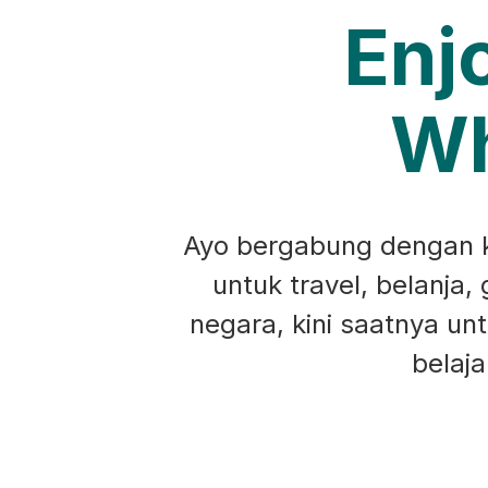
Enj
Wh
Ayo bergabung dengan ko
untuk travel, belanja,
negara, kini saatnya u
belaj