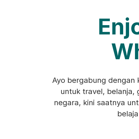
Enj
Wh
Ayo bergabung dengan ko
untuk travel, belanja,
negara, kini saatnya u
belaj