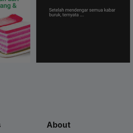
s
About